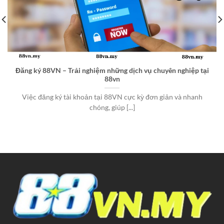
địa chỉ có lượng thành viên truy cập đông được khách
hàng đánh giá tích cực. Người chơi luôn cảm thấy hài
lòng và để lại đánh giá tích cực khi ghé thăm trang web.
Đăng ký 88VN – Trải nghiệm những dịch vụ chuyên nghiệp tại
88vn
Việc đăng ký tài khoản tại 88VN cực kỳ đơn giản và nhanh
chóng, giúp [...]
Giới thiệu tổng quan về nhà cái 88VN
Giấy phép hoạt động hợp pháp
Giấy phép chứng nhận từ cơ quan tổ chức uy tín được
cấp cho
88VN
chính là yếu tố để tạo nên thương hiệu