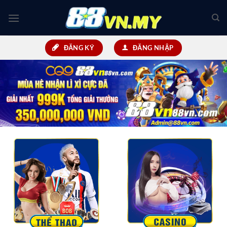
Skip
to
content
ĐĂNG KÝ
ĐĂNG NHẬP