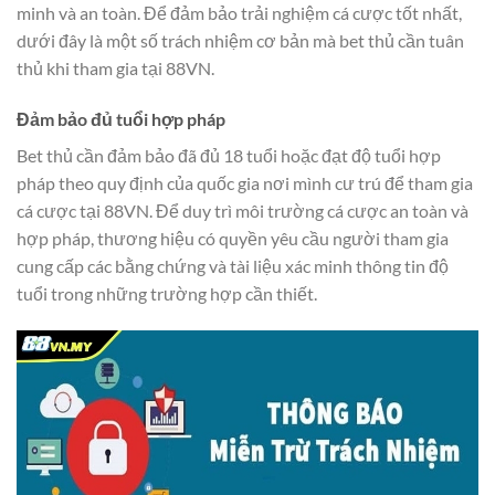
minh và an toàn. Để đảm bảo trải nghiệm cá cược tốt nhất,
dưới đây là một số trách nhiệm cơ bản mà bet thủ cần tuân
thủ khi tham gia tại 88VN.
Đảm bảo đủ tuổi hợp pháp
Bet thủ cần đảm bảo đã đủ 18 tuổi hoặc đạt độ tuổi hợp
pháp theo quy định của quốc gia nơi mình cư trú để tham gia
cá cược tại 88VN. Để duy trì môi trường cá cược an toàn và
hợp pháp, thương hiệu có quyền yêu cầu người tham gia
cung cấp các bằng chứng và tài liệu xác minh thông tin độ
tuổi trong những trường hợp cần thiết.